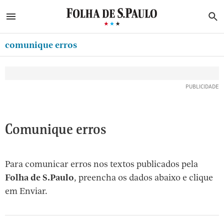
ABRIR SIDEBAR MENU
MENU
B
Ir
ASSINE
MINHA FOLHA
para
comunique erros
MINHA PLAYLIST
o
Oferta Especial:
Oferta Especial:
conteúdo
NEWSLETTERS
ASSINE A FOLHA
ASSINE A FOLHA
R$1,90 no 1º mês
R$1,90 no 1º mês
[1]
MINHA ASSINATURA
Ir
para
FORMA DE PAGAMENTO
o
EDITAR SENHA E CONTA
Comunique erros
menu
[2]
ATENDIMENTO
Ir
Para comunicar erros nos textos publicados pela
CLUBE FOLHA
para
Folha de S.Paulo
, preencha os dados abaixo e clique
CASA FOLHA
o
em Enviar.
rodapé
SAIR
[3]