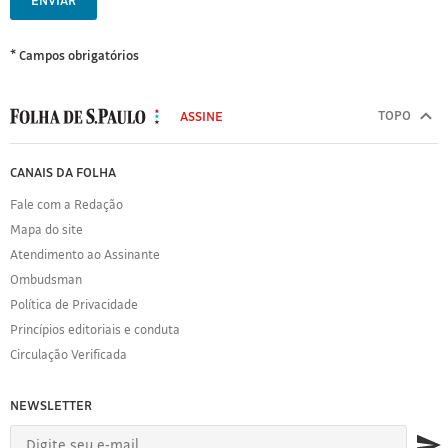
ENVIAR
* Campos obrigatórios
MODAL
500
TOPO
ASSINE
Folha
de
FOLHA
CANAIS DA FOLHA
S.Paulo
DE
Fale com a Redação
S.PAULO
Mapa do site
Sobre
Atendimento ao Assinante
a
Folha
Ombudsman
Política
Política de Privacidade
de
Princípios editoriais e conduta
Privacidade
Circulação Verificada
Expediente
Acervo
NEWSLETTER
Folha
Princípios