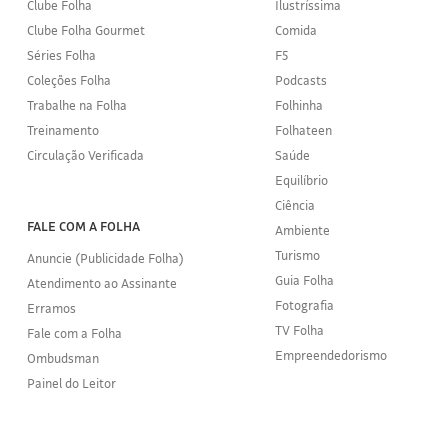
Clube Folha
Ilustríssima
Clube Folha Gourmet
Comida
Séries Folha
F5
Coleções Folha
Podcasts
Trabalhe na Folha
Folhinha
Treinamento
Folhateen
Circulação Verificada
Saúde
Equilíbrio
Ciência
FALE COM A FOLHA
Ambiente
Turismo
Anuncie (Publicidade Folha)
Guia Folha
Atendimento ao Assinante
Fotografia
Erramos
TV Folha
Fale com a Folha
Empreendedorismo
Ombudsman
Painel do Leitor