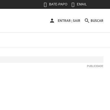
BATE-PAPO
EMAIL
ENTRAR
ENTRAR
SAIR
BUSCAR
|