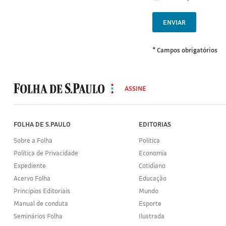
ENVIAR
* Campos obrigatórios
MODAL
500
ASSINE
Folha
de
S.Paulo
FOLHA DE S.PAULO
EDITORIAS
Sobre a Folha
Política
Política de Privacidade
Economia
Expediente
Cotidiano
Acervo Folha
Educação
Princípios Editoriais
Mundo
Manual de conduta
Esporte
Seminários Folha
Ilustrada