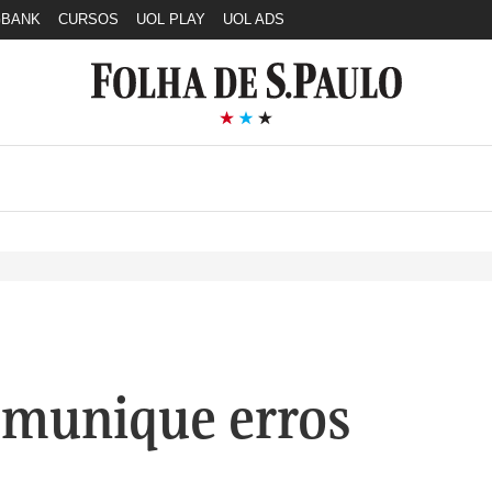
GBANK
CURSOS
UOL PLAY
UOL ADS
munique erros