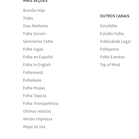
MAIS SEÇÕES
Brasília Hoje
OUTROS CANAIS
Todas
Dias Melhores
Datafolha
Folha Social+
Estúdio Folha
Seminários Folha
Publicidade Legal
Folha Jogos
Folhapress
Folha en Español
Folha Eventos
Folha In English
Top of Mind
Folhainvest
Folhaleaks
Folha Mapas
Folha Tópicos
Folha Transparência
Últimas notícias
Versão Impressa
Mapa do site