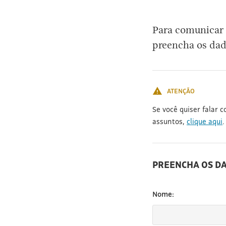
[3]
Para comunicar 
preencha os dad
ATENÇÃO
Se você quiser falar 
assuntos,
clique aqui
.
PREENCHA OS D
Nome: