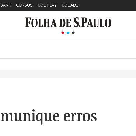
GBANK
CURSOS
UOL PLAY
UOL ADS
munique erros