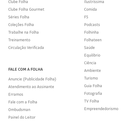
Clube Folha
Ilustríssima
Clube Folha Gourmet
Comida
Séries Folha
F5
Coleções Folha
Podcasts
Trabalhe na Folha
Folhinha
Treinamento
Folhateen
Circulação Verificada
Saúde
Equilíbrio
Ciência
FALE COM A FOLHA
Ambiente
Turismo
Anuncie (Publicidade Folha)
Guia Folha
Atendimento ao Assinante
Fotografia
Erramos
TV Folha
Fale com a Folha
Empreendedorismo
Ombudsman
Painel do Leitor