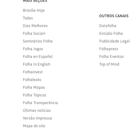
MAIS SEÇÕES
Brasília Hoje
OUTROS CANAIS
Todas
Dias Melhores
Datafolha
Folha Social+
Estúdio Folha
Seminários Folha
Publicidade Legal
Folha Jogos
Folhapress
Folha en Español
Folha Eventos
Folha In English
Top of Mind
Folhainvest
Folhaleaks
Folha Mapas
Folha Tópicos
Folha Transparência
Últimas notícias
Versão Impressa
Mapa do site