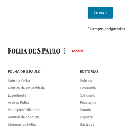
ENVIAR
* Campos obrigatórios
MODAL
500
ASSINE
Folha
de
S.Paulo
FOLHA DE S.PAULO
EDITORIAS
Sobre a Folha
Política
Política de Privacidade
Economia
Expediente
Cotidiano
Acervo Folha
Educação
Princípios Editoriais
Mundo
Manual de conduta
Esporte
Seminários Folha
Ilustrada