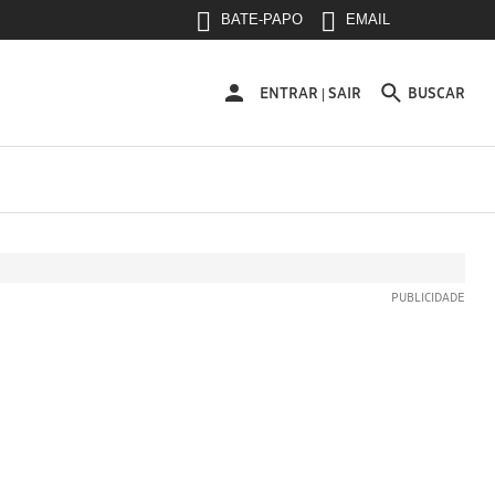
BATE-PAPO
EMAIL
ENTRAR
ENTRAR
SAIR
BUSCAR
|