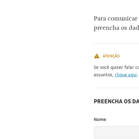
[3]
Para comunicar 
preencha os dad
ATENÇÃO
Se você quiser falar 
assuntos,
clique aqui
.
PREENCHA OS D
Nome: