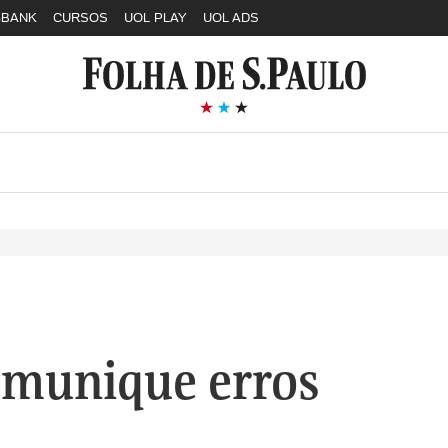
GBANK
CURSOS
UOL PLAY
UOL ADS
munique erros