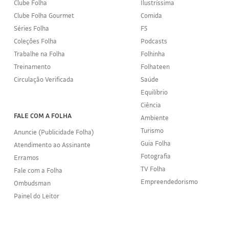
Clube Folha
Ilustríssima
Clube Folha Gourmet
Comida
Séries Folha
F5
Coleções Folha
Podcasts
Trabalhe na Folha
Folhinha
Treinamento
Folhateen
Circulação Verificada
Saúde
Equilíbrio
Ciência
FALE COM A FOLHA
Ambiente
Turismo
Anuncie (Publicidade Folha)
Guia Folha
Atendimento ao Assinante
Fotografia
Erramos
TV Folha
Fale com a Folha
Empreendedorismo
Ombudsman
Painel do Leitor