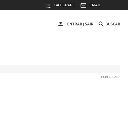
BATE-PAPO
EMAIL
ENTRAR
ENTRAR
SAIR
BUSCAR
|