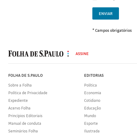
ENVIAR
* Campos obrigatórios
MODAL
500
ASSINE
Folha
de
S.Paulo
FOLHA DE S.PAULO
EDITORIAS
Sobre a Folha
Política
Política de Privacidade
Economia
Expediente
Cotidiano
Acervo Folha
Educação
Princípios Editoriais
Mundo
Manual de conduta
Esporte
Seminários Folha
Ilustrada