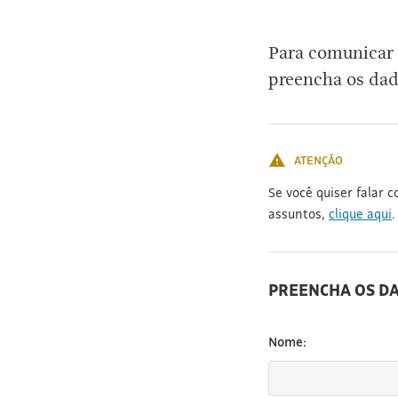
[3]
Para comunicar 
preencha os dad
ATENÇÃO
Se você quiser falar 
assuntos,
clique aqui
.
PREENCHA OS D
Nome: