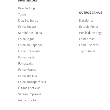
MAIS SEÇÕES
Brasília Hoje
OUTROS CANAIS
Todas
Dias Melhores
Datafolha
Folha Social+
Estúdio Folha
Seminários Folha
Publicidade Legal
Folha Jogos
Folhapress
Folha en Español
Folha Eventos
Folha In English
Top of Mind
Folhainvest
Folhaleaks
Folha Mapas
Folha Tópicos
Folha Transparência
Últimas notícias
Versão Impressa
Mapa do site