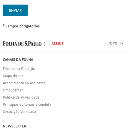
ENVIAR
* Campos obrigatórios
MODAL
500
TOPO
ASSINE
Folha
de
FOLHA
CANAIS DA FOLHA
S.Paulo
DE
Fale com a Redação
S.PAULO
Mapa do site
Sobre
Atendimento ao Assinante
a
Folha
Ombudsman
Política
Política de Privacidade
de
Princípios editoriais e conduta
Privacidade
Circulação Verificada
Expediente
Acervo
NEWSLETTER