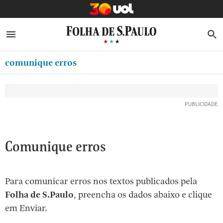
MINHA FOLHA
ABRIR SIDEBAR MENU
MENU
B
Ir
ASSINE
MINHA PLAYLIST
para
comunique erros
NEWSLETTERS
o
Oferta Especial:
Oferta Especial:
conteúdo
MINHA ASSINATURA
ASSINE A FOLHA
ASSINE A FOLHA
R$1,90 no 1º mês
R$1,90 no 1º mês
[1]
FORMA DE PAGAMENTO
Ir
para
EDITAR SENHA E CONTA
o
ATENDIMENTO
Comunique erros
menu
[2]
CLUBE FOLHA
Ir
Para comunicar erros nos textos publicados pela
CASA FOLHA
para
Folha de S.Paulo
, preencha os dados abaixo e clique
o
SAIR
em Enviar.
rodapé