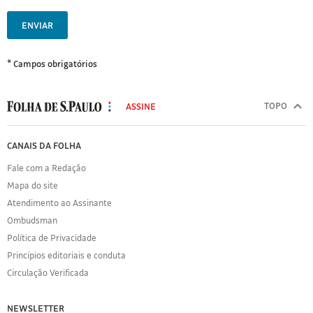
ENVIAR
* Campos obrigatórios
MODAL
500
TOPO
ASSINE
Folha
de
FOLHA
CANAIS DA FOLHA
S.Paulo
DE
Fale com a Redação
S.PAULO
Mapa do site
Sobre
Atendimento ao Assinante
a
Folha
Ombudsman
Política
Política de Privacidade
de
Princípios editoriais e conduta
Privacidade
Circulação Verificada
Expediente
Acervo
NEWSLETTER