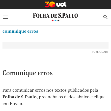
MINHA FOLHA
ABRIR SIDEBAR MENU
MENU
B
Ir
ASSINE
MINHA PLAYLIST
para
comunique erros
NEWSLETTERS
o
Oferta Especial:
Oferta Especial:
conteúdo
MINHA ASSINATURA
ASSINE A FOLHA
ASSINE A FOLHA
R$1,90 no 1º mês
R$1,90 no 1º mês
[1]
FORMA DE PAGAMENTO
Ir
para
EDITAR SENHA E CONTA
o
ATENDIMENTO
Comunique erros
menu
[2]
CLUBE FOLHA
Ir
Para comunicar erros nos textos publicados pela
CASA FOLHA
para
Folha de S.Paulo
, preencha os dados abaixo e clique
o
SAIR
em Enviar.
rodapé