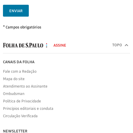
ENVIAR
* Campos obrigatórios
MODAL
500
TOPO
ASSINE
Folha
de
FOLHA
CANAIS DA FOLHA
S.Paulo
DE
Fale com a Redação
S.PAULO
Mapa do site
Sobre
Atendimento ao Assinante
a
Folha
Ombudsman
Política
Política de Privacidade
de
Princípios editoriais e conduta
Privacidade
Circulação Verificada
Expediente
Acervo
NEWSLETTER