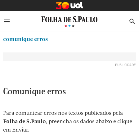
MINHA FOLHA
ABRIR SIDEBAR MENU
MENU
B
Ir
ASSINE
MINHA PLAYLIST
para
comunique erros
NEWSLETTERS
o
Oferta Especial:
Oferta Especial:
conteúdo
MINHA ASSINATURA
ASSINE A FOLHA
ASSINE A FOLHA
R$1,90 no 1º mês
R$1,90 no 1º mês
[1]
FORMA DE PAGAMENTO
Ir
para
EDITAR SENHA E CONTA
o
ATENDIMENTO
Comunique erros
menu
[2]
CLUBE FOLHA
Ir
Para comunicar erros nos textos publicados pela
CASA FOLHA
para
Folha de S.Paulo
, preencha os dados abaixo e clique
o
SAIR
em Enviar.
rodapé