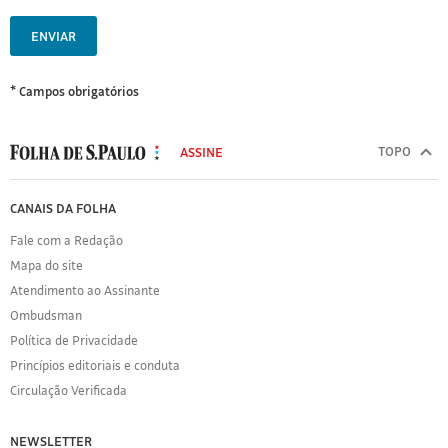
ENVIAR
* Campos obrigatórios
MODAL
500
TOPO
ASSINE
Folha
de
FOLHA
CANAIS DA FOLHA
S.Paulo
DE
Fale com a Redação
S.PAULO
Mapa do site
Sobre
Atendimento ao Assinante
a
Folha
Ombudsman
Política
Política de Privacidade
de
Princípios editoriais e conduta
Privacidade
Circulação Verificada
Expediente
Acervo
NEWSLETTER