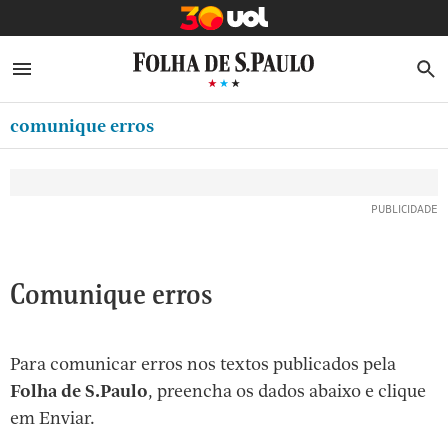
MINHA FOLHA
ABRIR SIDEBAR MENU
MENU
B
Ir
ASSINE
MINHA PLAYLIST
para
comunique erros
NEWSLETTERS
o
Oferta Especial:
Oferta Especial:
conteúdo
MINHA ASSINATURA
ASSINE A FOLHA
ASSINE A FOLHA
R$1,90 no 1º mês
R$1,90 no 1º mês
[1]
FORMA DE PAGAMENTO
Ir
para
EDITAR SENHA E CONTA
o
ATENDIMENTO
Comunique erros
menu
[2]
CLUBE FOLHA
Ir
Para comunicar erros nos textos publicados pela
CASA FOLHA
para
Folha de S.Paulo
, preencha os dados abaixo e clique
o
SAIR
em Enviar.
rodapé