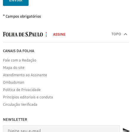
ENVIAR
* Campos obrigatórios
MODAL
500
TOPO
ASSINE
Folha
de
FOLHA
CANAIS DA FOLHA
S.Paulo
DE
Fale com a Redação
S.PAULO
Mapa do site
Sobre
Atendimento ao Assinante
a
Folha
Ombudsman
Política
Política de Privacidade
de
Princípios editoriais e conduta
Privacidade
Circulação Verificada
Expediente
Acervo
NEWSLETTER
Folha
Princípios