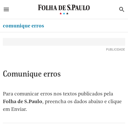
ABRIR SIDEBAR MENU
MENU
B
Ir
ASSINE
MINHA FOLHA
para
comunique erros
MINHA PLAYLIST
o
Oferta Especial:
Oferta Especial:
conteúdo
NEWSLETTERS
ASSINE A FOLHA
ASSINE A FOLHA
R$1,90 no 1º mês
R$1,90 no 1º mês
[1]
MINHA ASSINATURA
Ir
para
FORMA DE PAGAMENTO
o
EDITAR SENHA E CONTA
Comunique erros
menu
[2]
ATENDIMENTO
Ir
Para comunicar erros nos textos publicados pela
CLUBE FOLHA
para
Folha de S.Paulo
, preencha os dados abaixo e clique
CASA FOLHA
o
em Enviar.
rodapé
SAIR
[3]