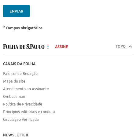
ENVIAR
* Campos obrigatórios
MODAL
500
TOPO
ASSINE
Folha
de
FOLHA
CANAIS DA FOLHA
S.Paulo
DE
Fale com a Redação
S.PAULO
Mapa do site
Sobre
Atendimento ao Assinante
a
Folha
Ombudsman
Política
Política de Privacidade
de
Princípios editoriais e conduta
Privacidade
Circulação Verificada
Expediente
Acervo
NEWSLETTER