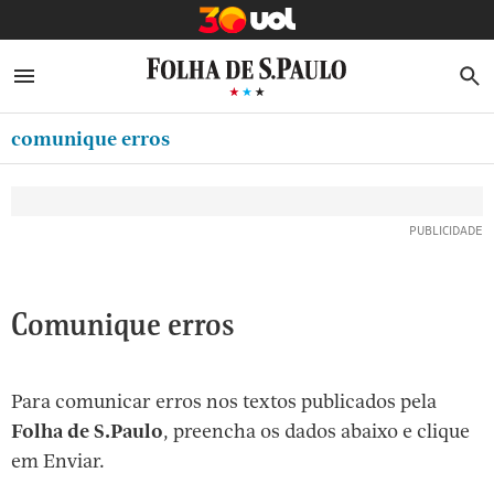
MINHA FOLHA
ABRIR SIDEBAR MENU
MENU
B
Ir
ASSINE
MINHA PLAYLIST
para
comunique erros
NEWSLETTERS
o
Oferta Especial:
Oferta Especial:
conteúdo
MINHA ASSINATURA
ASSINE A FOLHA
ASSINE A FOLHA
R$1,90 no 1º mês
R$1,90 no 1º mês
[1]
FORMA DE PAGAMENTO
Ir
para
EDITAR SENHA E CONTA
o
ATENDIMENTO
Comunique erros
menu
[2]
CLUBE FOLHA
Ir
Para comunicar erros nos textos publicados pela
CASA FOLHA
para
Folha de S.Paulo
, preencha os dados abaixo e clique
o
SAIR
em Enviar.
rodapé