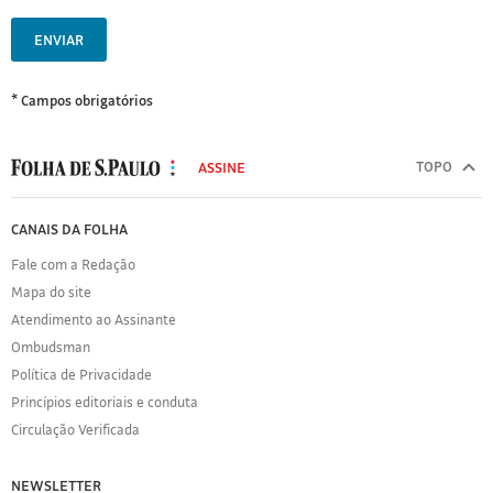
ENVIAR
* Campos obrigatórios
MODAL
500
TOPO
ASSINE
Folha
de
FOLHA
CANAIS DA FOLHA
S.Paulo
DE
Fale com a Redação
S.PAULO
Mapa do site
Sobre
Atendimento ao Assinante
a
Folha
Ombudsman
Política
Política de Privacidade
de
Princípios editoriais e conduta
Privacidade
Circulação Verificada
Expediente
Acervo
NEWSLETTER