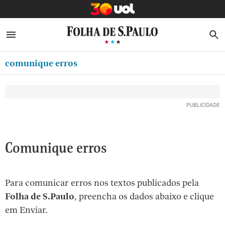
MINHA FOLHA
ABRIR SIDEBAR MENU
MENU
B
Ir
ASSINE
MINHA PLAYLIST
para
comunique erros
NEWSLETTERS
o
Oferta Especial:
Oferta Especial:
conteúdo
MINHA ASSINATURA
ASSINE A FOLHA
ASSINE A FOLHA
R$1,90 no 1º mês
R$1,90 no 1º mês
[1]
FORMA DE PAGAMENTO
Ir
para
EDITAR SENHA E CONTA
o
ATENDIMENTO
Comunique erros
menu
[2]
CLUBE FOLHA
Ir
Para comunicar erros nos textos publicados pela
CASA FOLHA
para
Folha de S.Paulo
, preencha os dados abaixo e clique
o
SAIR
em Enviar.
rodapé