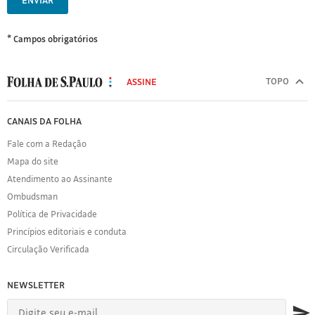
ENVIAR
* Campos obrigatórios
MODAL
500
TOPO
ASSINE
Folha
de
FOLHA
CANAIS DA FOLHA
S.Paulo
DE
Fale com a Redação
S.PAULO
Mapa do site
Sobre
Atendimento ao Assinante
a
Folha
Ombudsman
Política
Política de Privacidade
de
Princípios editoriais e conduta
Privacidade
Circulação Verificada
Expediente
Acervo
NEWSLETTER
Folha
Princípios