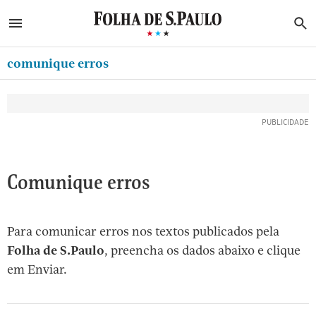
ABRIR SIDEBAR MENU
MENU
B
Ir
ASSINE
MINHA FOLHA
para
comunique erros
MINHA PLAYLIST
o
Oferta Especial:
Oferta Especial:
conteúdo
NEWSLETTERS
ASSINE A FOLHA
ASSINE A FOLHA
R$1,90 no 1º mês
R$1,90 no 1º mês
[1]
MINHA ASSINATURA
Ir
para
FORMA DE PAGAMENTO
o
EDITAR SENHA E CONTA
Comunique erros
menu
[2]
ATENDIMENTO
Ir
Para comunicar erros nos textos publicados pela
CLUBE FOLHA
para
Folha de S.Paulo
, preencha os dados abaixo e clique
CASA FOLHA
o
em Enviar.
rodapé
SAIR
[3]