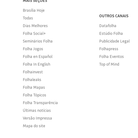
MAIS SEÇÕES
Brasília Hoje
OUTROS CANAIS
Todas
Dias Melhores
Datafolha
Folha Social+
Estúdio Folha
Seminários Folha
Publicidade Legal
Folha Jogos
Folhapress
Folha en Español
Folha Eventos
Folha In English
Top of Mind
Folhainvest
Folhaleaks
Folha Mapas
Folha Tópicos
Folha Transparência
Últimas notícias
Versão Impressa
Mapa do site