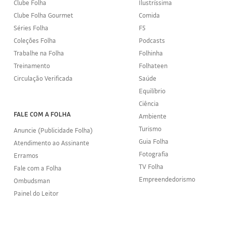
Clube Folha
Ilustríssima
Clube Folha Gourmet
Comida
Séries Folha
F5
Coleções Folha
Podcasts
Trabalhe na Folha
Folhinha
Treinamento
Folhateen
Circulação Verificada
Saúde
Equilíbrio
Ciência
FALE COM A FOLHA
Ambiente
Turismo
Anuncie (Publicidade Folha)
Guia Folha
Atendimento ao Assinante
Fotografia
Erramos
TV Folha
Fale com a Folha
Empreendedorismo
Ombudsman
Painel do Leitor