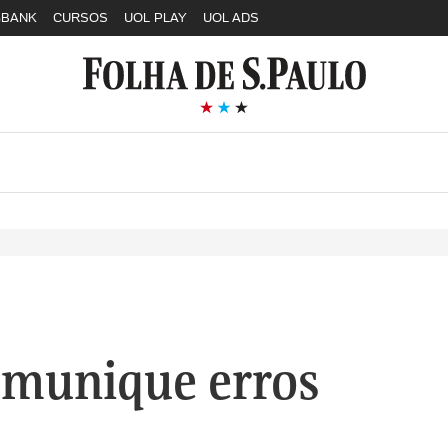
GBANK
CURSOS
UOL PLAY
UOL ADS
munique erros