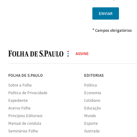
ENVIAR
* Campos obrigatórios
MODAL
500
ASSINE
Folha
de
S.Paulo
FOLHA DE S.PAULO
EDITORIAS
Sobre a Folha
Política
Política de Privacidade
Economia
Expediente
Cotidiano
Acervo Folha
Educação
Princípios Editoriais
Mundo
Manual de conduta
Esporte
Seminários Folha
Ilustrada