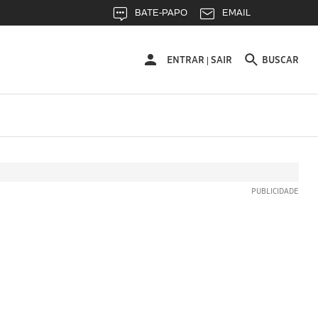
BATE-PAPO
EMAIL
ENTRAR
ENTRAR
SAIR
BUSCAR
|