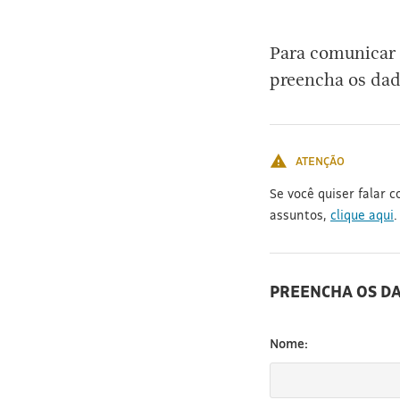
[3]
Para comunicar 
preencha os dad
ATENÇÃO
Se você quiser falar 
assuntos,
clique aqui
.
PREENCHA OS D
Nome: