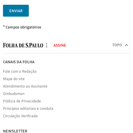
ENVIAR
* Campos obrigatórios
MODAL
500
TOPO
ASSINE
Folha
de
FOLHA
CANAIS DA FOLHA
S.Paulo
DE
Fale com a Redação
S.PAULO
Mapa do site
Sobre
Atendimento ao Assinante
a
Folha
Ombudsman
Política
Política de Privacidade
de
Princípios editoriais e conduta
Privacidade
Circulação Verificada
Expediente
Acervo
NEWSLETTER