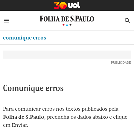
MINHA FOLHA
ABRIR SIDEBAR MENU
MENU
B
Ir
ASSINE
MINHA PLAYLIST
para
comunique erros
NEWSLETTERS
o
Oferta Especial:
Oferta Especial:
conteúdo
MINHA ASSINATURA
ASSINE A FOLHA
ASSINE A FOLHA
R$1,90 no 1º mês
R$1,90 no 1º mês
[1]
FORMA DE PAGAMENTO
Ir
para
EDITAR SENHA E CONTA
o
ATENDIMENTO
Comunique erros
menu
[2]
CLUBE FOLHA
Ir
Para comunicar erros nos textos publicados pela
CASA FOLHA
para
Folha de S.Paulo
, preencha os dados abaixo e clique
o
SAIR
em Enviar.
rodapé