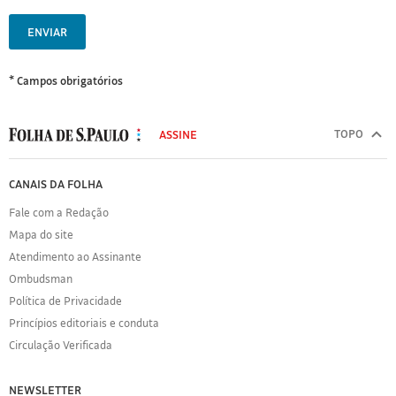
ENVIAR
* Campos obrigatórios
MODAL
500
TOPO
ASSINE
Folha
de
FOLHA
CANAIS DA FOLHA
S.Paulo
DE
Fale com a Redação
S.PAULO
Mapa do site
Sobre
Atendimento ao Assinante
a
Folha
Ombudsman
Política
Política de Privacidade
de
Princípios editoriais e conduta
Privacidade
Circulação Verificada
Expediente
Acervo
NEWSLETTER