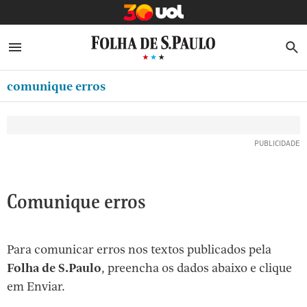
MINHA FOLHA
ABRIR SIDEBAR MENU
MENU
B
Ir
ASSINE
MINHA PLAYLIST
para
comunique erros
NEWSLETTERS
o
Oferta Especial:
Oferta Especial:
conteúdo
MINHA ASSINATURA
ASSINE A FOLHA
ASSINE A FOLHA
R$1,90 no 1º mês
R$1,90 no 1º mês
[1]
FORMA DE PAGAMENTO
Ir
para
EDITAR SENHA E CONTA
o
ATENDIMENTO
Comunique erros
menu
[2]
CLUBE FOLHA
Ir
Para comunicar erros nos textos publicados pela
CASA FOLHA
para
Folha de S.Paulo
, preencha os dados abaixo e clique
o
SAIR
em Enviar.
rodapé