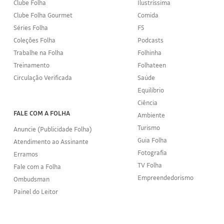
Clube Folha
Ilustríssima
Clube Folha Gourmet
Comida
Séries Folha
F5
Coleções Folha
Podcasts
Trabalhe na Folha
Folhinha
Treinamento
Folhateen
Circulação Verificada
Saúde
Equilíbrio
Ciência
FALE COM A FOLHA
Ambiente
Turismo
Anuncie (Publicidade Folha)
Guia Folha
Atendimento ao Assinante
Fotografia
Erramos
TV Folha
Fale com a Folha
Empreendedorismo
Ombudsman
Painel do Leitor