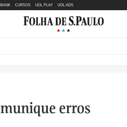
GBANK
CURSOS
UOL PLAY
UOL ADS
munique erros