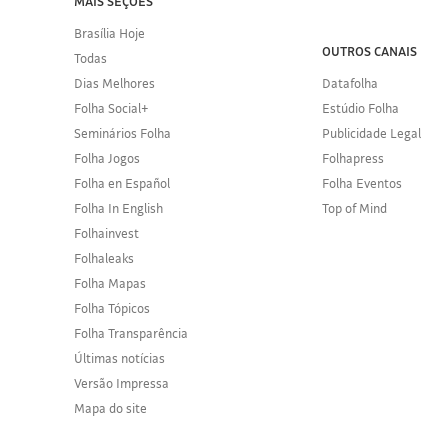
MAIS SEÇÕES
Brasília Hoje
OUTROS CANAIS
Todas
Dias Melhores
Datafolha
Folha Social+
Estúdio Folha
Seminários Folha
Publicidade Legal
Folha Jogos
Folhapress
Folha en Español
Folha Eventos
Folha In English
Top of Mind
Folhainvest
Folhaleaks
Folha Mapas
Folha Tópicos
Folha Transparência
Últimas notícias
Versão Impressa
Mapa do site