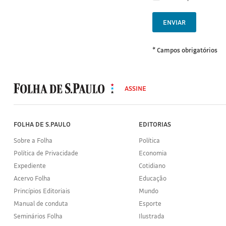
ENVIAR
* Campos obrigatórios
MODAL
500
ASSINE
Folha
de
S.Paulo
FOLHA DE S.PAULO
EDITORIAS
Sobre a Folha
Política
Política de Privacidade
Economia
Expediente
Cotidiano
Acervo Folha
Educação
Princípios Editoriais
Mundo
Manual de conduta
Esporte
Seminários Folha
Ilustrada