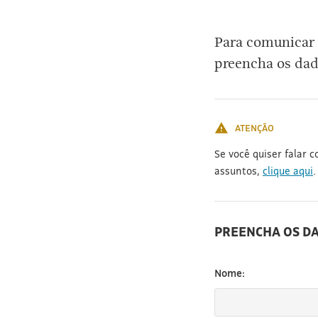
[3]
Para comunicar 
preencha os dad
ATENÇÃO
Se você quiser falar 
assuntos,
clique aqui
.
PREENCHA OS D
Nome: