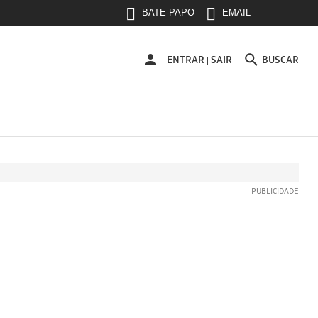
BATE-PAPO
EMAIL
ENTRAR
ENTRAR
SAIR
BUSCAR
|