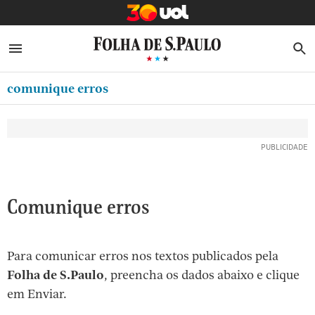
MINHA FOLHA
ABRIR SIDEBAR MENU
MENU
B
Ir
ASSINE
MINHA PLAYLIST
para
comunique erros
NEWSLETTERS
o
Oferta Especial:
Oferta Especial:
conteúdo
MINHA ASSINATURA
ASSINE A FOLHA
ASSINE A FOLHA
R$1,90 no 1º mês
R$1,90 no 1º mês
[1]
FORMA DE PAGAMENTO
Ir
para
EDITAR SENHA E CONTA
o
ATENDIMENTO
Comunique erros
menu
[2]
CLUBE FOLHA
Ir
Para comunicar erros nos textos publicados pela
CASA FOLHA
para
Folha de S.Paulo
, preencha os dados abaixo e clique
o
SAIR
em Enviar.
rodapé