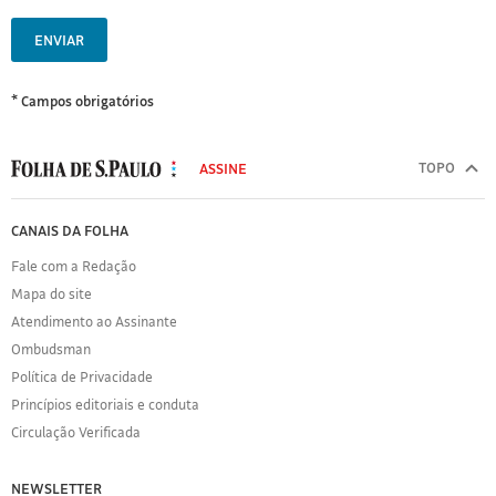
ENVIAR
* Campos obrigatórios
MODAL
500
TOPO
ASSINE
Folha
de
FOLHA
CANAIS DA FOLHA
S.Paulo
DE
Fale com a Redação
S.PAULO
Mapa do site
Sobre
Atendimento ao Assinante
a
Folha
Ombudsman
Política
Política de Privacidade
de
Princípios editoriais e conduta
Privacidade
Circulação Verificada
Expediente
Acervo
NEWSLETTER