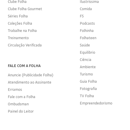
Clube Folha
Ilustríssima
Clube Folha Gourmet
Comida
Séries Folha
F5
Coleções Folha
Podcasts
Trabalhe na Folha
Folhinha
Treinamento
Folhateen
Circulação Verificada
Saúde
Equilíbrio
Ciência
FALE COM A FOLHA
Ambiente
Turismo
Anuncie (Publicidade Folha)
Guia Folha
Atendimento ao Assinante
Fotografia
Erramos
TV Folha
Fale com a Folha
Empreendedorismo
Ombudsman
Painel do Leitor