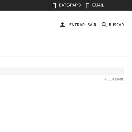
BATE-PAPO
EMAIL
ENTRAR
ENTRAR
SAIR
BUSCAR
|