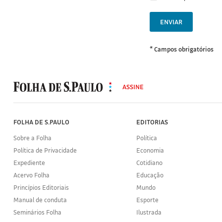
ENVIAR
* Campos obrigatórios
MODAL
500
ASSINE
Folha
de
S.Paulo
FOLHA DE S.PAULO
EDITORIAS
Sobre a Folha
Política
Política de Privacidade
Economia
Expediente
Cotidiano
Acervo Folha
Educação
Princípios Editoriais
Mundo
Manual de conduta
Esporte
Seminários Folha
Ilustrada