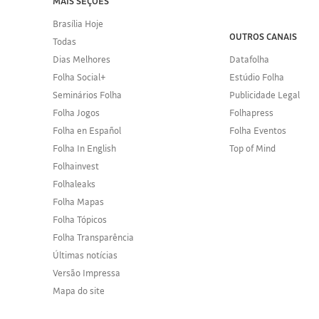
MAIS SEÇÕES
Brasília Hoje
OUTROS CANAIS
Todas
Dias Melhores
Datafolha
Folha Social+
Estúdio Folha
Seminários Folha
Publicidade Legal
Folha Jogos
Folhapress
Folha en Español
Folha Eventos
Folha In English
Top of Mind
Folhainvest
Folhaleaks
Folha Mapas
Folha Tópicos
Folha Transparência
Últimas notícias
Versão Impressa
Mapa do site