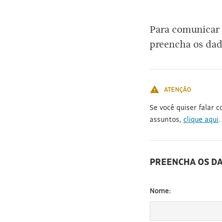
[3]
Para comunicar 
preencha os dad
ATENÇÃO
Se você quiser falar 
assuntos,
clique aqui
.
PREENCHA OS D
Nome: