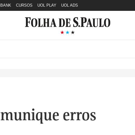
GBANK
CURSOS
UOL PLAY
UOL ADS
munique erros