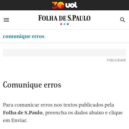
MINHA FOLHA
ABRIR SIDEBAR MENU
MENU
B
Ir
ASSINE
MINHA PLAYLIST
para
comunique erros
NEWSLETTERS
o
Oferta Especial:
Oferta Especial:
conteúdo
MINHA ASSINATURA
ASSINE A FOLHA
ASSINE A FOLHA
R$1,90 no 1º mês
R$1,90 no 1º mês
[1]
FORMA DE PAGAMENTO
Ir
para
EDITAR SENHA E CONTA
o
ATENDIMENTO
Comunique erros
menu
[2]
CLUBE FOLHA
Ir
Para comunicar erros nos textos publicados pela
CASA FOLHA
para
Folha de S.Paulo
, preencha os dados abaixo e clique
o
SAIR
em Enviar.
rodapé