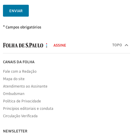
ENVIAR
* Campos obrigatórios
MODAL
500
TOPO
ASSINE
Folha
de
FOLHA
CANAIS DA FOLHA
S.Paulo
DE
Fale com a Redação
S.PAULO
Mapa do site
Sobre
Atendimento ao Assinante
a
Folha
Ombudsman
Política
Política de Privacidade
de
Princípios editoriais e conduta
Privacidade
Circulação Verificada
Expediente
Acervo
NEWSLETTER