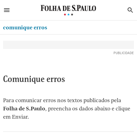
ABRIR SIDEBAR MENU
MENU
B
Ir
ASSINE
MINHA FOLHA
para
comunique erros
MINHA PLAYLIST
o
Oferta Especial:
Oferta Especial:
conteúdo
NEWSLETTERS
ASSINE A FOLHA
ASSINE A FOLHA
R$1,90 no 1º mês
R$1,90 no 1º mês
[1]
MINHA ASSINATURA
Ir
para
FORMA DE PAGAMENTO
o
EDITAR SENHA E CONTA
Comunique erros
menu
[2]
ATENDIMENTO
Ir
Para comunicar erros nos textos publicados pela
CLUBE FOLHA
para
Folha de S.Paulo
, preencha os dados abaixo e clique
CASA FOLHA
o
em Enviar.
rodapé
SAIR
[3]