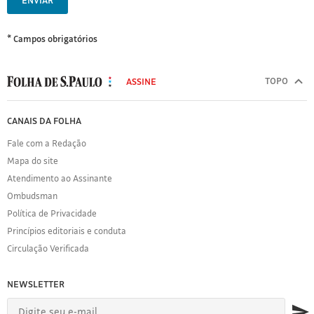
ENVIAR
* Campos obrigatórios
MODAL
500
TOPO
ASSINE
Folha
de
FOLHA
CANAIS DA FOLHA
S.Paulo
DE
Fale com a Redação
S.PAULO
Mapa do site
Sobre
Atendimento ao Assinante
a
Folha
Ombudsman
Política
Política de Privacidade
de
Princípios editoriais e conduta
Privacidade
Circulação Verificada
Expediente
Acervo
NEWSLETTER
Folha
Princípios