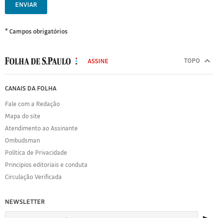
ENVIAR
* Campos obrigatórios
MODAL
500
TOPO
ASSINE
Folha
de
FOLHA
CANAIS DA FOLHA
S.Paulo
DE
Fale com a Redação
S.PAULO
Mapa do site
Sobre
Atendimento ao Assinante
a
Folha
Ombudsman
Política
Política de Privacidade
de
Princípios editoriais e conduta
Privacidade
Circulação Verificada
Expediente
Acervo
NEWSLETTER
Folha