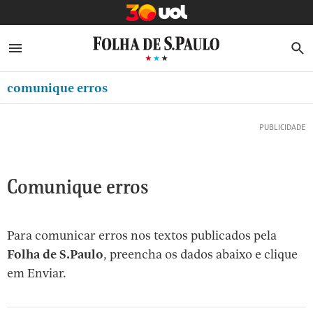
MINHA FOLHA
ABRIR SIDEBAR MENU
MENU
B
Ir
ASSINE
MINHA PLAYLIST
para
comunique erros
NEWSLETTERS
o
Oferta Especial:
Oferta Especial:
conteúdo
MINHA ASSINATURA
ASSINE A FOLHA
ASSINE A FOLHA
R$1,90 no 1º mês
R$1,90 no 1º mês
[1]
FORMA DE PAGAMENTO
Ir
para
EDITAR SENHA E CONTA
Comunique erros
o
ATENDIMENTO
menu
[2]
CLUBE FOLHA
Para comunicar erros nos textos publicados pela
Ir
Folha de S.Paulo
, preencha os dados abaixo e clique
CASA FOLHA
para
em Enviar.
o
SAIR
rodapé