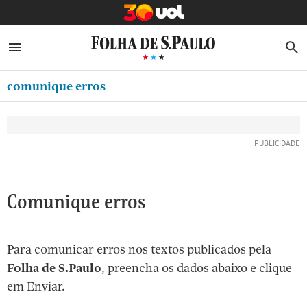
MINHA FOLHA
ABRIR SIDEBAR MENU
MENU
B
Ir
ASSINE
MINHA PLAYLIST
para
comunique erros
NEWSLETTERS
o
Oferta Especial:
Oferta Especial:
conteúdo
MINHA ASSINATURA
ASSINE A FOLHA
ASSINE A FOLHA
R$1,90 no 1º mês
R$1,90 no 1º mês
[1]
FORMA DE PAGAMENTO
Ir
para
EDITAR SENHA E CONTA
o
ATENDIMENTO
Comunique erros
menu
[2]
CLUBE FOLHA
Ir
Para comunicar erros nos textos publicados pela
CASA FOLHA
para
Folha de S.Paulo
, preencha os dados abaixo e clique
o
SAIR
em Enviar.
rodapé