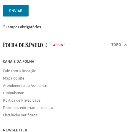
ENVIAR
* Campos obrigatórios
MODAL
500
TOPO
ASSINE
Folha
de
FOLHA
CANAIS DA FOLHA
S.Paulo
DE
Fale com a Redação
S.PAULO
Mapa do site
Sobre
Atendimento ao Assinante
a
Folha
Ombudsman
Política
Política de Privacidade
de
Princípios editoriais e conduta
Privacidade
Circulação Verificada
Expediente
Acervo
NEWSLETTER