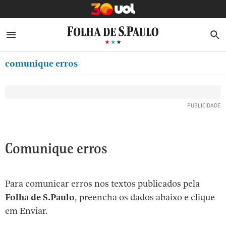
MINHA FOLHA
ABRIR SIDEBAR MENU
MENU
B
Ir
ASSINE
MINHA PLAYLIST
para
comunique erros
NEWSLETTERS
o
Oferta Especial:
Oferta Especial:
conteúdo
MINHA ASSINATURA
ASSINE A FOLHA
ASSINE A FOLHA
R$1,90 no 1º mês
R$1,90 no 1º mês
[1]
FORMA DE PAGAMENTO
Ir
para
EDITAR SENHA E CONTA
o
ATENDIMENTO
Comunique erros
menu
[2]
CLUBE FOLHA
Ir
Para comunicar erros nos textos publicados pela
CASA FOLHA
para
Folha de S.Paulo
, preencha os dados abaixo e clique
o
SAIR
em Enviar.
rodapé