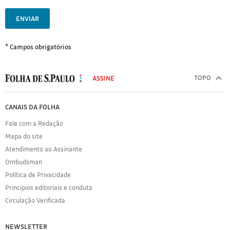
ENVIAR
* Campos obrigatórios
MODAL
500
TOPO
ASSINE
Folha
de
FOLHA
CANAIS DA FOLHA
S.Paulo
DE
Fale com a Redação
S.PAULO
Mapa do site
Sobre
Atendimento ao Assinante
a
Folha
Ombudsman
Política
Política de Privacidade
de
Princípios editoriais e conduta
Privacidade
Circulação Verificada
Expediente
Acervo
NEWSLETTER