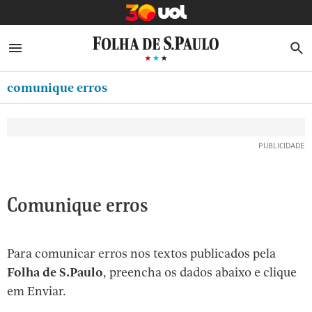
MINHA FOLHA
ABRIR SIDEBAR MENU
MENU
B
Ir
ASSINE
MINHA PLAYLIST
para
comunique erros
NEWSLETTERS
o
Oferta Especial:
Oferta Especial:
conteúdo
MINHA ASSINATURA
ASSINE A FOLHA
ASSINE A FOLHA
R$1,90 no 1º mês
R$1,90 no 1º mês
[1]
FORMA DE PAGAMENTO
Ir
para
EDITAR SENHA E CONTA
o
ATENDIMENTO
Comunique erros
menu
[2]
CLUBE FOLHA
Ir
Para comunicar erros nos textos publicados pela
CASA FOLHA
para
Folha de S.Paulo
, preencha os dados abaixo e clique
o
SAIR
em Enviar.
rodapé