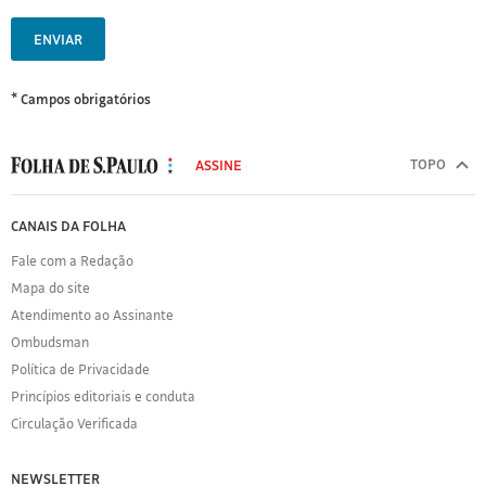
ENVIAR
* Campos obrigatórios
MODAL
500
TOPO
ASSINE
Folha
de
FOLHA
CANAIS DA FOLHA
S.Paulo
DE
Fale com a Redação
S.PAULO
Mapa do site
Sobre
Atendimento ao Assinante
a
Folha
Ombudsman
Política
Política de Privacidade
de
Princípios editoriais e conduta
Privacidade
Circulação Verificada
Expediente
Acervo
NEWSLETTER