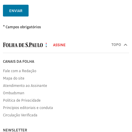
ENVIAR
* Campos obrigatórios
MODAL
500
TOPO
ASSINE
Folha
de
FOLHA
CANAIS DA FOLHA
S.Paulo
DE
Fale com a Redação
S.PAULO
Mapa do site
Sobre
Atendimento ao Assinante
a
Folha
Ombudsman
Política
Política de Privacidade
de
Princípios editoriais e conduta
Privacidade
Circulação Verificada
Expediente
Acervo
NEWSLETTER