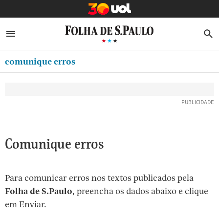
MINHA FOLHA
ABRIR SIDEBAR MENU
MENU
B
Ir
ASSINE
MINHA PLAYLIST
para
comunique erros
NEWSLETTERS
o
Oferta Especial:
Oferta Especial:
conteúdo
MINHA ASSINATURA
ASSINE A FOLHA
ASSINE A FOLHA
R$1,90 no 1º mês
R$1,90 no 1º mês
[1]
FORMA DE PAGAMENTO
Ir
para
EDITAR SENHA E CONTA
o
ATENDIMENTO
Comunique erros
menu
[2]
CLUBE FOLHA
Ir
Para comunicar erros nos textos publicados pela
CASA FOLHA
para
Folha de S.Paulo
, preencha os dados abaixo e clique
o
SAIR
em Enviar.
rodapé