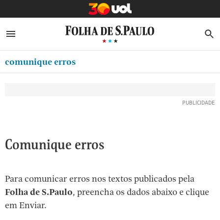
MINHA FOLHA
ABRIR SIDEBAR MENU
MENU
B
Ir
ASSINE
MINHA PLAYLIST
para
comunique erros
NEWSLETTERS
o
Oferta Especial:
Oferta Especial:
conteúdo
MINHA ASSINATURA
ASSINE A FOLHA
ASSINE A FOLHA
R$1,90 no 1º mês
R$1,90 no 1º mês
[1]
FORMA DE PAGAMENTO
Ir
para
EDITAR SENHA E CONTA
o
ATENDIMENTO
Comunique erros
menu
[2]
CLUBE FOLHA
Ir
Para comunicar erros nos textos publicados pela
CASA FOLHA
para
Folha de S.Paulo
, preencha os dados abaixo e clique
o
SAIR
em Enviar.
rodapé