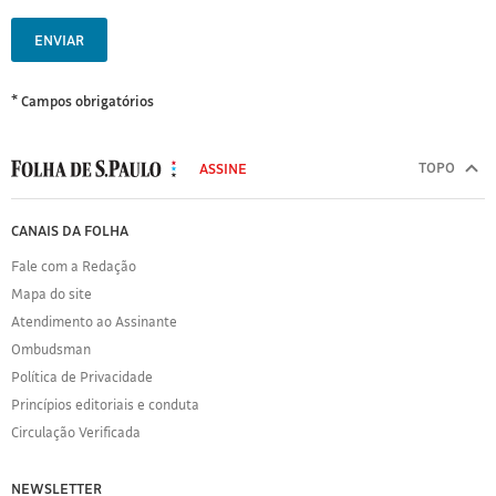
ENVIAR
* Campos obrigatórios
MODAL
500
TOPO
ASSINE
Folha
de
FOLHA
CANAIS DA FOLHA
S.Paulo
DE
Fale com a Redação
S.PAULO
Mapa do site
Sobre
Atendimento ao Assinante
a
Folha
Ombudsman
Política
Política de Privacidade
de
Princípios editoriais e conduta
Privacidade
Circulação Verificada
Expediente
Acervo
NEWSLETTER