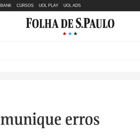
GBANK
CURSOS
UOL PLAY
UOL ADS
munique erros