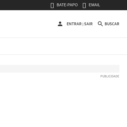
BATE-PAPO
EMAIL
ENTRAR
ENTRAR
SAIR
BUSCAR
|