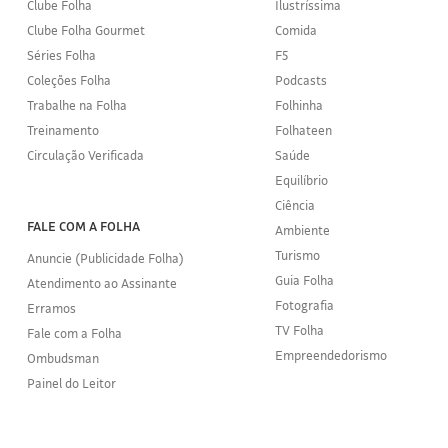
Clube Folha
Ilustríssima
Clube Folha Gourmet
Comida
Séries Folha
F5
Coleções Folha
Podcasts
Trabalhe na Folha
Folhinha
Treinamento
Folhateen
Circulação Verificada
Saúde
Equilíbrio
Ciência
FALE COM A FOLHA
Ambiente
Turismo
Anuncie (Publicidade Folha)
Guia Folha
Atendimento ao Assinante
Fotografia
Erramos
TV Folha
Fale com a Folha
Empreendedorismo
Ombudsman
Painel do Leitor