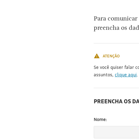
[3]
Para comunicar 
preencha os dad
ATENÇÃO
Se você quiser falar 
assuntos,
clique aqui
.
PREENCHA OS D
Nome: