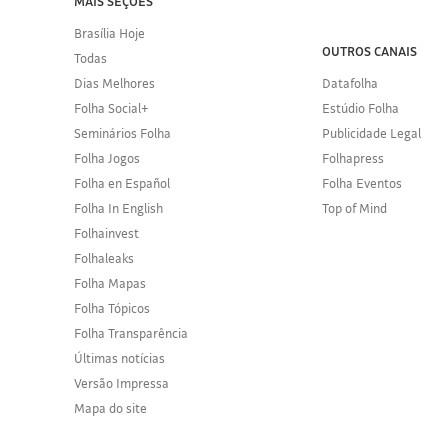
MAIS SEÇÕES
Brasília Hoje
OUTROS CANAIS
Todas
Dias Melhores
Datafolha
Folha Social+
Estúdio Folha
Seminários Folha
Publicidade Legal
Folha Jogos
Folhapress
Folha en Español
Folha Eventos
Folha In English
Top of Mind
Folhainvest
Folhaleaks
Folha Mapas
Folha Tópicos
Folha Transparência
Últimas notícias
Versão Impressa
Mapa do site