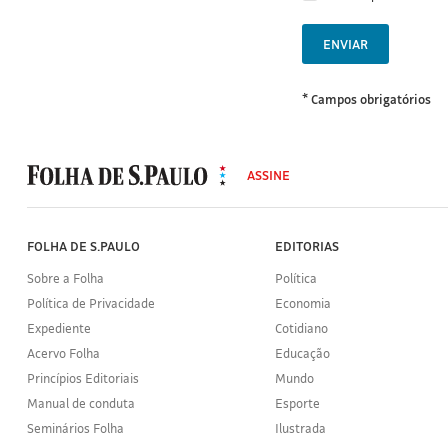
ENVIAR
* Campos obrigatórios
MODAL
500
ASSINE
Folha
de
S.Paulo
FOLHA DE S.PAULO
EDITORIAS
Sobre a Folha
Política
Política de Privacidade
Economia
Expediente
Cotidiano
Acervo Folha
Educação
Princípios Editoriais
Mundo
Manual de conduta
Esporte
Seminários Folha
Ilustrada