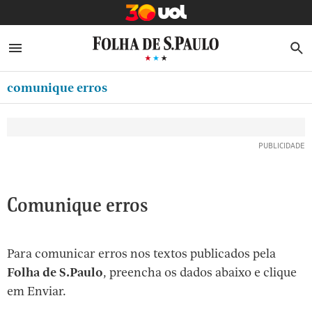
MINHA FOLHA
ABRIR SIDEBAR MENU
MENU
B
Ir
ASSINE
MINHA PLAYLIST
para
comunique erros
NEWSLETTERS
o
Oferta Especial:
Oferta Especial:
conteúdo
MINHA ASSINATURA
ASSINE A FOLHA
ASSINE A FOLHA
R$1,90 no 1º mês
R$1,90 no 1º mês
[1]
FORMA DE PAGAMENTO
Ir
para
EDITAR SENHA E CONTA
o
ATENDIMENTO
Comunique erros
menu
[2]
CLUBE FOLHA
Ir
Para comunicar erros nos textos publicados pela
CASA FOLHA
para
Folha de S.Paulo
, preencha os dados abaixo e clique
o
SAIR
em Enviar.
rodapé