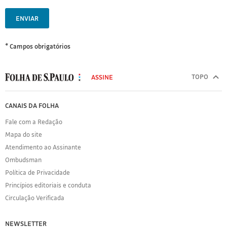
ENVIAR
* Campos obrigatórios
MODAL
500
TOPO
ASSINE
Folha
de
FOLHA
CANAIS DA FOLHA
S.Paulo
DE
Fale com a Redação
S.PAULO
Mapa do site
Sobre
Atendimento ao Assinante
a
Folha
Ombudsman
Política
Política de Privacidade
de
Princípios editoriais e conduta
Privacidade
Circulação Verificada
Expediente
Acervo
NEWSLETTER