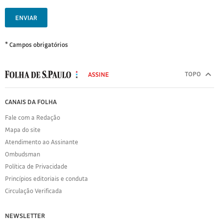
ENVIAR
* Campos obrigatórios
MODAL
500
TOPO
ASSINE
Folha
de
FOLHA
CANAIS DA FOLHA
S.Paulo
DE
Fale com a Redação
S.PAULO
Mapa do site
Sobre
Atendimento ao Assinante
a
Folha
Ombudsman
Política
Política de Privacidade
de
Princípios editoriais e conduta
Privacidade
Circulação Verificada
Expediente
Acervo
NEWSLETTER