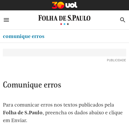
MINHA FOLHA
ABRIR SIDEBAR MENU
MENU
B
Ir
ASSINE
MINHA PLAYLIST
para
comunique erros
NEWSLETTERS
o
Oferta Especial:
Oferta Especial:
conteúdo
MINHA ASSINATURA
ASSINE A FOLHA
ASSINE A FOLHA
R$1,90 no 1º mês
R$1,90 no 1º mês
[1]
FORMA DE PAGAMENTO
Ir
para
EDITAR SENHA E CONTA
o
ATENDIMENTO
Comunique erros
menu
[2]
CLUBE FOLHA
Ir
Para comunicar erros nos textos publicados pela
CASA FOLHA
para
Folha de S.Paulo
, preencha os dados abaixo e clique
o
SAIR
em Enviar.
rodapé