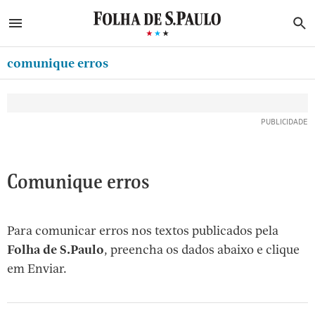
ABRIR SIDEBAR MENU
MENU
B
Ir
ASSINE
MINHA FOLHA
para
comunique erros
MINHA PLAYLIST
o
Oferta Especial:
Oferta Especial:
conteúdo
NEWSLETTERS
ASSINE A FOLHA
ASSINE A FOLHA
R$1,90 no 1º mês
R$1,90 no 1º mês
[1]
MINHA ASSINATURA
Ir
para
FORMA DE PAGAMENTO
o
EDITAR SENHA E CONTA
Comunique erros
menu
[2]
ATENDIMENTO
Ir
Para comunicar erros nos textos publicados pela
CLUBE FOLHA
para
Folha de S.Paulo
, preencha os dados abaixo e clique
CASA FOLHA
o
em Enviar.
rodapé
SAIR
[3]