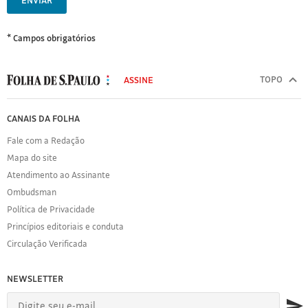
ENVIAR
* Campos obrigatórios
MODAL
500
TOPO
ASSINE
Folha
de
FOLHA
CANAIS DA FOLHA
S.Paulo
DE
Fale com a Redação
S.PAULO
Mapa do site
Sobre
Atendimento ao Assinante
a
Folha
Ombudsman
Política
Política de Privacidade
de
Princípios editoriais e conduta
Privacidade
Circulação Verificada
Expediente
Acervo
NEWSLETTER
Folha
Princípios