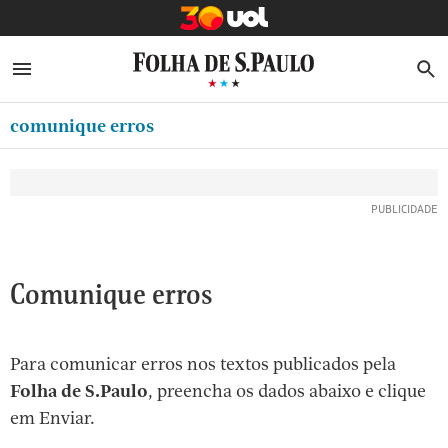
MINHA FOLHA
ABRIR SIDEBAR MENU
MENU
B
Ir
ASSINE
MINHA PLAYLIST
para
comunique erros
NEWSLETTERS
o
Oferta Especial:
Oferta Especial:
conteúdo
MINHA ASSINATURA
ASSINE A FOLHA
ASSINE A FOLHA
R$1,90 no 1º mês
R$1,90 no 1º mês
[1]
FORMA DE PAGAMENTO
Ir
para
EDITAR SENHA E CONTA
o
ATENDIMENTO
Comunique erros
menu
[2]
CLUBE FOLHA
Ir
Para comunicar erros nos textos publicados pela
CASA FOLHA
para
Folha de S.Paulo
, preencha os dados abaixo e clique
o
SAIR
em Enviar.
rodapé