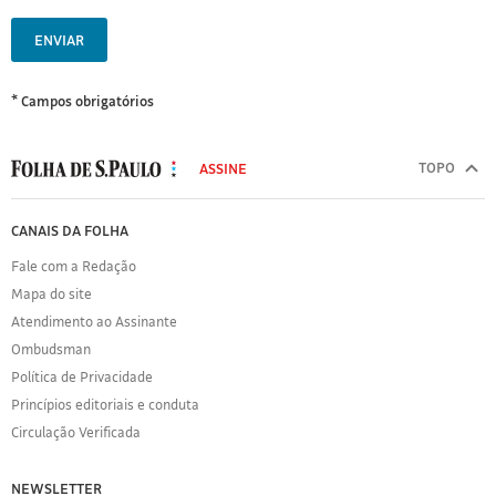
ENVIAR
* Campos obrigatórios
MODAL
500
TOPO
ASSINE
Folha
de
FOLHA
CANAIS DA FOLHA
S.Paulo
DE
Fale com a Redação
S.PAULO
Mapa do site
Sobre
Atendimento ao Assinante
a
Folha
Ombudsman
Política
Política de Privacidade
de
Princípios editoriais e conduta
Privacidade
Circulação Verificada
Expediente
Acervo
NEWSLETTER