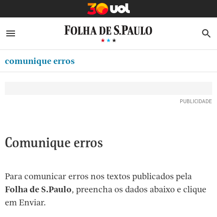
MINHA FOLHA
ABRIR SIDEBAR MENU
MENU
B
Ir
ASSINE
MINHA PLAYLIST
para
comunique erros
NEWSLETTERS
o
Oferta Especial:
Oferta Especial:
conteúdo
MINHA ASSINATURA
ASSINE A FOLHA
ASSINE A FOLHA
R$1,90 no 1º mês
R$1,90 no 1º mês
[1]
FORMA DE PAGAMENTO
Ir
para
EDITAR SENHA E CONTA
o
ATENDIMENTO
Comunique erros
menu
[2]
CLUBE FOLHA
Ir
Para comunicar erros nos textos publicados pela
CASA FOLHA
para
Folha de S.Paulo
, preencha os dados abaixo e clique
o
SAIR
em Enviar.
rodapé