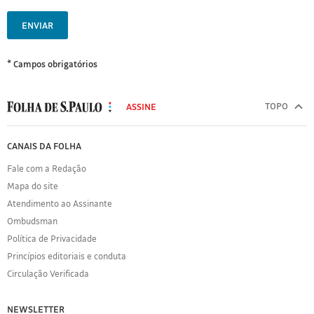
ENVIAR
* Campos obrigatórios
MODAL
500
TOPO
ASSINE
Folha
de
FOLHA
CANAIS DA FOLHA
S.Paulo
DE
Fale com a Redação
S.PAULO
Mapa do site
Sobre
Atendimento ao Assinante
a
Folha
Ombudsman
Política
Política de Privacidade
de
Princípios editoriais e conduta
Privacidade
Circulação Verificada
Expediente
Acervo
NEWSLETTER