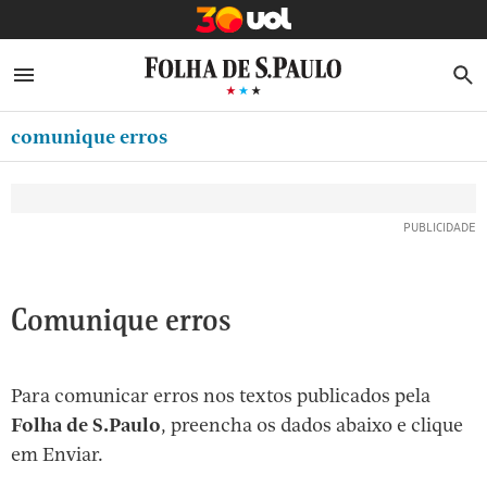
MINHA FOLHA
ABRIR SIDEBAR MENU
MENU
B
Ir
ASSINE
MINHA PLAYLIST
para
comunique erros
NEWSLETTERS
o
Oferta Especial:
Oferta Especial:
conteúdo
MINHA ASSINATURA
ASSINE A FOLHA
ASSINE A FOLHA
R$1,90 no 1º mês
R$1,90 no 1º mês
[1]
FORMA DE PAGAMENTO
Ir
para
EDITAR SENHA E CONTA
o
ATENDIMENTO
Comunique erros
menu
[2]
CLUBE FOLHA
Ir
Para comunicar erros nos textos publicados pela
CASA FOLHA
para
Folha de S.Paulo
, preencha os dados abaixo e clique
o
SAIR
em Enviar.
rodapé