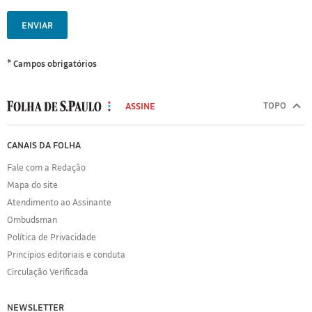
ENVIAR
* Campos obrigatórios
MODAL
500
TOPO
ASSINE
Folha
de
FOLHA
CANAIS DA FOLHA
S.Paulo
DE
Fale com a Redação
S.PAULO
Mapa do site
Sobre
Atendimento ao Assinante
a
Folha
Ombudsman
Política
Política de Privacidade
de
Princípios editoriais e conduta
Privacidade
Circulação Verificada
Expediente
Acervo
NEWSLETTER