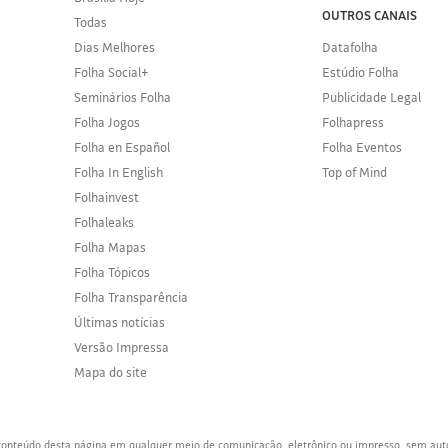
OUTROS CANAIS
Todas
Dias Melhores
Datafolha
Folha Social+
Estúdio Folha
Seminários Folha
Publicidade Legal
Folha Jogos
Folhapress
Folha en Español
Folha Eventos
Folha In English
Top of Mind
Folhainvest
Folhaleaks
Folha Mapas
Folha Tópicos
Folha Transparência
Últimas notícias
Versão Impressa
Mapa do site
o conteúdo desta página em qualquer meio de comunicação, eletrônico ou impresso, sem aut