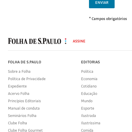
ENVIAR
* Campos obrigatórios
MODAL
500
ASSINE
Folha
de
S.Paulo
FOLHA DE S.PAULO
EDITORIAS
Sobre a Folha
Política
Política de Privacidade
Economia
Expediente
Cotidiano
Acervo Folha
Educação
Princípios Editoriais
Mundo
Manual de conduta
Esporte
Seminários Folha
Ilustrada
Clube Folha
Ilustríssima
Clube Folha Gourmet
Comida