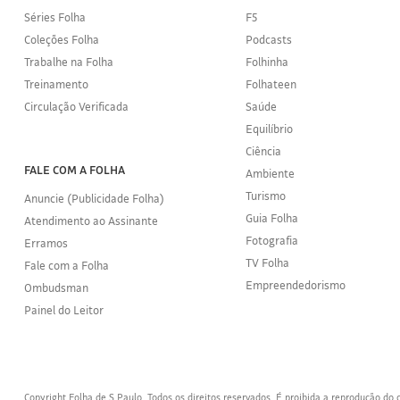
Séries Folha
F5
Coleções Folha
Podcasts
Trabalhe na Folha
Folhinha
Treinamento
Folhateen
Circulação Verificada
Saúde
Equilíbrio
Ciência
FALE COM A FOLHA
Ambiente
Turismo
Anuncie (Publicidade Folha)
Guia Folha
Atendimento ao Assinante
Fotografia
Erramos
TV Folha
Fale com a Folha
Empreendedorismo
Ombudsman
Painel do Leitor
Copyright Folha de S.Paulo. Todos os direitos reservados. É proibida a reprodução d