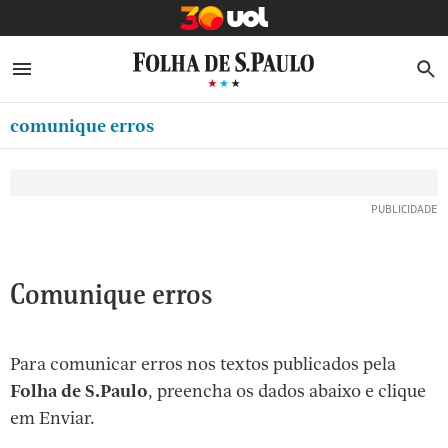
MINHA FOLHA
ABRIR SIDEBAR MENU
MENU
B
Ir
ASSINE
MINHA PLAYLIST
para
comunique erros
NEWSLETTERS
o
Oferta Especial:
Oferta Especial:
conteúdo
MINHA ASSINATURA
ASSINE A FOLHA
ASSINE A FOLHA
R$1,90 no 1º mês
R$1,90 no 1º mês
[1]
FORMA DE PAGAMENTO
Ir
para
EDITAR SENHA E CONTA
o
ATENDIMENTO
Comunique erros
menu
[2]
CLUBE FOLHA
Ir
Para comunicar erros nos textos publicados pela
CASA FOLHA
para
Folha de S.Paulo
, preencha os dados abaixo e clique
o
SAIR
em Enviar.
rodapé