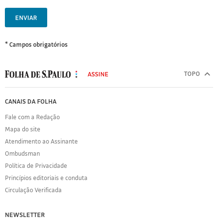
ENVIAR
* Campos obrigatórios
MODAL
500
TOPO
ASSINE
Folha
de
FOLHA
CANAIS DA FOLHA
S.Paulo
DE
Fale com a Redação
S.PAULO
Mapa do site
Sobre
Atendimento ao Assinante
a
Folha
Ombudsman
Política
Política de Privacidade
de
Princípios editoriais e conduta
Privacidade
Circulação Verificada
Expediente
Acervo
NEWSLETTER