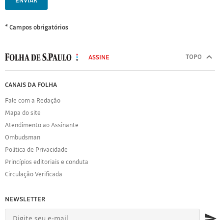
ENVIAR
* Campos obrigatórios
MODAL
500
TOPO
ASSINE
Folha
de
FOLHA
CANAIS DA FOLHA
S.Paulo
DE
Fale com a Redação
S.PAULO
Mapa do site
Sobre
Atendimento ao Assinante
a
Folha
Ombudsman
Política
Política de Privacidade
de
Princípios editoriais e conduta
Privacidade
Circulação Verificada
Expediente
Acervo
NEWSLETTER
Folha
Princípios