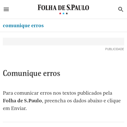
ABRIR SIDEBAR MENU
MENU
B
Ir
ASSINE
MINHA FOLHA
para
comunique erros
MINHA PLAYLIST
o
Oferta Especial:
Oferta Especial:
conteúdo
NEWSLETTERS
ASSINE A FOLHA
ASSINE A FOLHA
R$1,90 no 1º mês
R$1,90 no 1º mês
[1]
MINHA ASSINATURA
Ir
para
FORMA DE PAGAMENTO
o
EDITAR SENHA E CONTA
Comunique erros
menu
[2]
ATENDIMENTO
Ir
Para comunicar erros nos textos publicados pela
CLUBE FOLHA
para
Folha de S.Paulo
, preencha os dados abaixo e clique
CASA FOLHA
o
em Enviar.
rodapé
SAIR
[3]