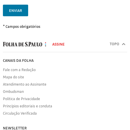
ENVIAR
* Campos obrigatórios
MODAL
500
TOPO
ASSINE
Folha
de
FOLHA
CANAIS DA FOLHA
S.Paulo
DE
Fale com a Redação
S.PAULO
Mapa do site
Sobre
Atendimento ao Assinante
a
Folha
Ombudsman
Política
Política de Privacidade
de
Princípios editoriais e conduta
Privacidade
Circulação Verificada
Expediente
Acervo
NEWSLETTER