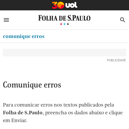
MINHA FOLHA
ABRIR SIDEBAR MENU
MENU
B
Ir
ASSINE
MINHA PLAYLIST
para
comunique erros
NEWSLETTERS
o
Oferta Especial:
Oferta Especial:
conteúdo
MINHA ASSINATURA
ASSINE A FOLHA
ASSINE A FOLHA
R$1,90 no 1º mês
R$1,90 no 1º mês
[1]
FORMA DE PAGAMENTO
Ir
para
EDITAR SENHA E CONTA
o
ATENDIMENTO
Comunique erros
menu
[2]
CLUBE FOLHA
Ir
Para comunicar erros nos textos publicados pela
CASA FOLHA
para
Folha de S.Paulo
, preencha os dados abaixo e clique
o
SAIR
em Enviar.
rodapé