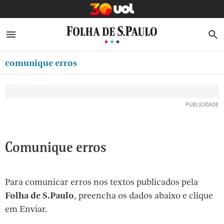
MINHA FOLHA
ABRIR SIDEBAR MENU
MENU
B
Ir
ASSINE
MINHA PLAYLIST
para
comunique erros
NEWSLETTERS
o
Oferta Especial:
Oferta Especial:
conteúdo
MINHA ASSINATURA
ASSINE A FOLHA
ASSINE A FOLHA
R$1,90 no 1º mês
R$1,90 no 1º mês
[1]
FORMA DE PAGAMENTO
Ir
para
EDITAR SENHA E CONTA
o
ATENDIMENTO
Comunique erros
menu
[2]
CLUBE FOLHA
Ir
Para comunicar erros nos textos publicados pela
CASA FOLHA
para
Folha de S.Paulo
, preencha os dados abaixo e clique
o
SAIR
em Enviar.
rodapé