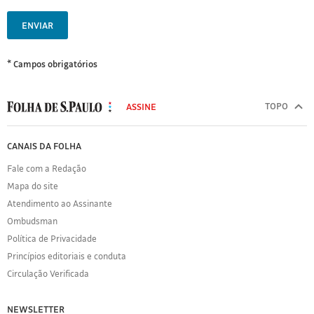
ENVIAR
* Campos obrigatórios
MODAL
500
TOPO
ASSINE
Folha
de
FOLHA
CANAIS DA FOLHA
S.Paulo
DE
Fale com a Redação
S.PAULO
Mapa do site
Sobre
Atendimento ao Assinante
a
Folha
Ombudsman
Política
Política de Privacidade
de
Princípios editoriais e conduta
Privacidade
Circulação Verificada
Expediente
Acervo
NEWSLETTER