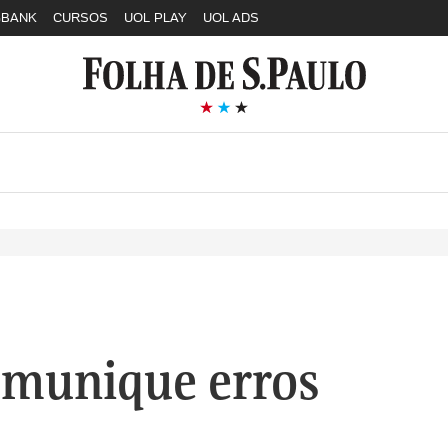
GBANK
CURSOS
UOL PLAY
UOL ADS
munique erros