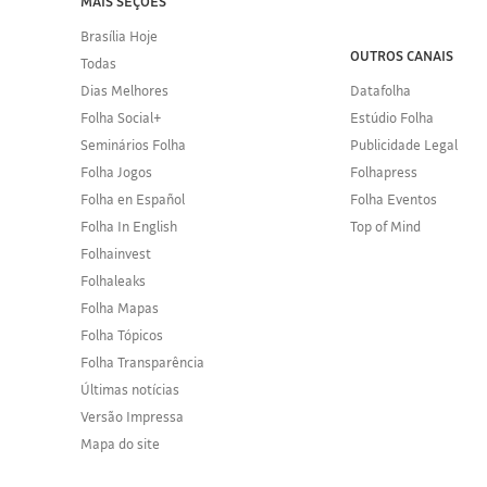
MAIS SEÇÕES
Brasília Hoje
OUTROS CANAIS
Todas
Dias Melhores
Datafolha
Folha Social+
Estúdio Folha
Seminários Folha
Publicidade Legal
Folha Jogos
Folhapress
Folha en Español
Folha Eventos
Folha In English
Top of Mind
Folhainvest
Folhaleaks
Folha Mapas
Folha Tópicos
Folha Transparência
Últimas notícias
Versão Impressa
Mapa do site