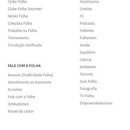
Clube Folha
Ilustríssima
Clube Folha Gourmet
Comida
Séries Folha
F5
Coleções Folha
Podcasts
Trabalhe na Folha
Folhinha
Treinamento
Folhateen
Circulação Verificada
Saúde
Equilíbrio
Ciência
FALE COM A FOLHA
Ambiente
Turismo
Anuncie (Publicidade Folha)
Guia Folha
Atendimento ao Assinante
Fotografia
Erramos
TV Folha
Fale com a Folha
Empreendedorismo
Ombudsman
Painel do Leitor