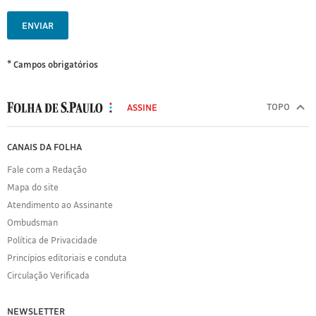
ENVIAR
* Campos obrigatórios
MODAL
500
TOPO
ASSINE
Folha
de
FOLHA
CANAIS DA FOLHA
S.Paulo
DE
Fale com a Redação
S.PAULO
Mapa do site
Sobre
Atendimento ao Assinante
a
Folha
Ombudsman
Política
Política de Privacidade
de
Princípios editoriais e conduta
Privacidade
Circulação Verificada
Expediente
Acervo
NEWSLETTER