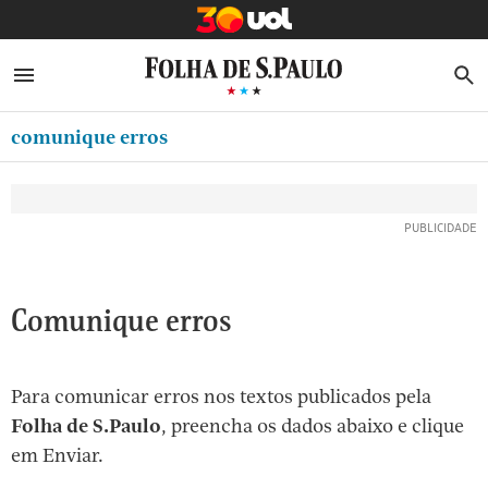
MINHA FOLHA
ABRIR SIDEBAR MENU
MENU
B
Ir
ASSINE
MINHA PLAYLIST
para
comunique erros
NEWSLETTERS
o
Oferta Especial:
Oferta Especial:
conteúdo
MINHA ASSINATURA
ASSINE A FOLHA
ASSINE A FOLHA
R$1,90 no 1º mês
R$1,90 no 1º mês
[1]
FORMA DE PAGAMENTO
Ir
para
EDITAR SENHA E CONTA
o
ATENDIMENTO
Comunique erros
menu
[2]
CLUBE FOLHA
Ir
Para comunicar erros nos textos publicados pela
CASA FOLHA
para
Folha de S.Paulo
, preencha os dados abaixo e clique
o
SAIR
em Enviar.
rodapé