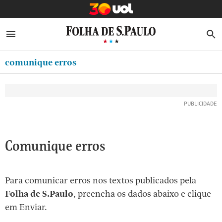
MINHA FOLHA
ABRIR SIDEBAR MENU
MENU
B
Ir
ASSINE
MINHA PLAYLIST
para
comunique erros
NEWSLETTERS
o
Oferta Especial:
Oferta Especial:
conteúdo
MINHA ASSINATURA
ASSINE A FOLHA
ASSINE A FOLHA
R$1,90 no 1º mês
R$1,90 no 1º mês
[1]
FORMA DE PAGAMENTO
Ir
para
EDITAR SENHA E CONTA
o
ATENDIMENTO
Comunique erros
menu
[2]
CLUBE FOLHA
Ir
Para comunicar erros nos textos publicados pela
CASA FOLHA
para
Folha de S.Paulo
, preencha os dados abaixo e clique
o
SAIR
em Enviar.
rodapé