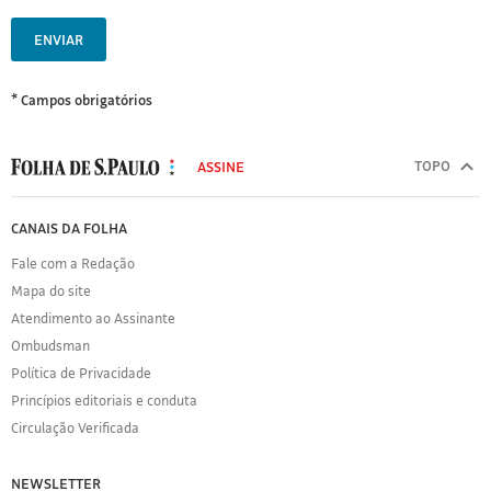
ENVIAR
* Campos obrigatórios
MODAL
500
TOPO
ASSINE
Folha
de
FOLHA
CANAIS DA FOLHA
S.Paulo
DE
Fale com a Redação
S.PAULO
Mapa do site
Sobre
Atendimento ao Assinante
a
Folha
Ombudsman
Política
Política de Privacidade
de
Princípios editoriais e conduta
Privacidade
Circulação Verificada
Expediente
Acervo
NEWSLETTER