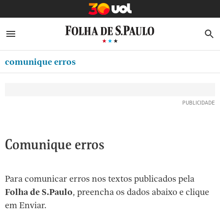
MINHA FOLHA
ABRIR SIDEBAR MENU
MENU
B
Ir
ASSINE
MINHA PLAYLIST
para
comunique erros
NEWSLETTERS
o
Oferta Especial:
Oferta Especial:
conteúdo
MINHA ASSINATURA
ASSINE A FOLHA
ASSINE A FOLHA
R$1,90 no 1º mês
R$1,90 no 1º mês
[1]
FORMA DE PAGAMENTO
Ir
para
EDITAR SENHA E CONTA
o
ATENDIMENTO
Comunique erros
menu
[2]
CLUBE FOLHA
Ir
Para comunicar erros nos textos publicados pela
CASA FOLHA
para
Folha de S.Paulo
, preencha os dados abaixo e clique
o
SAIR
em Enviar.
rodapé