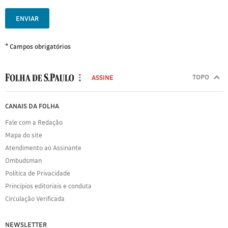
ENVIAR
* Campos obrigatórios
MODAL
500
TOPO
ASSINE
Folha
de
FOLHA
CANAIS DA FOLHA
S.Paulo
DE
Fale com a Redação
S.PAULO
Mapa do site
Sobre
Atendimento ao Assinante
a
Folha
Ombudsman
Política
Política de Privacidade
de
Princípios editoriais e conduta
Privacidade
Circulação Verificada
Expediente
Acervo
NEWSLETTER