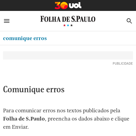
MINHA FOLHA
ABRIR SIDEBAR MENU
MENU
B
Ir
ASSINE
MINHA PLAYLIST
para
comunique erros
NEWSLETTERS
o
Oferta Especial:
Oferta Especial:
conteúdo
MINHA ASSINATURA
ASSINE A FOLHA
ASSINE A FOLHA
R$1,90 no 1º mês
R$1,90 no 1º mês
[1]
FORMA DE PAGAMENTO
Ir
para
EDITAR SENHA E CONTA
o
ATENDIMENTO
Comunique erros
menu
[2]
CLUBE FOLHA
Ir
Para comunicar erros nos textos publicados pela
CASA FOLHA
para
Folha de S.Paulo
, preencha os dados abaixo e clique
o
SAIR
em Enviar.
rodapé