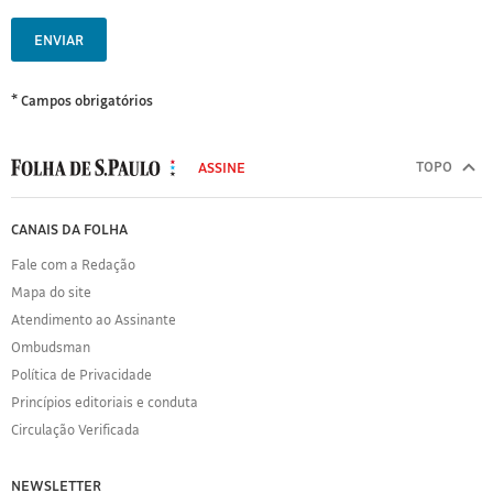
ENVIAR
* Campos obrigatórios
MODAL
500
TOPO
ASSINE
Folha
de
FOLHA
CANAIS DA FOLHA
S.Paulo
DE
Fale com a Redação
S.PAULO
Mapa do site
Sobre
Atendimento ao Assinante
a
Folha
Ombudsman
Política
Política de Privacidade
de
Princípios editoriais e conduta
Privacidade
Circulação Verificada
Expediente
Acervo
NEWSLETTER