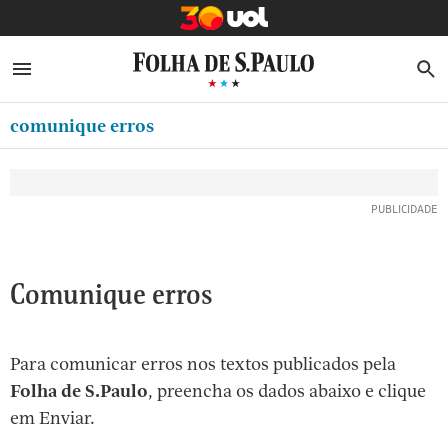
MINHA FOLHA
ABRIR SIDEBAR MENU
MENU
B
Ir
ASSINE
MINHA PLAYLIST
para
comunique erros
NEWSLETTERS
o
Oferta Especial:
Oferta Especial:
conteúdo
MINHA ASSINATURA
ASSINE A FOLHA
ASSINE A FOLHA
R$1,90 no 1º mês
R$1,90 no 1º mês
[1]
FORMA DE PAGAMENTO
Ir
para
EDITAR SENHA E CONTA
o
ATENDIMENTO
Comunique erros
menu
[2]
CLUBE FOLHA
Ir
Para comunicar erros nos textos publicados pela
CASA FOLHA
para
Folha de S.Paulo
, preencha os dados abaixo e clique
o
SAIR
em Enviar.
rodapé