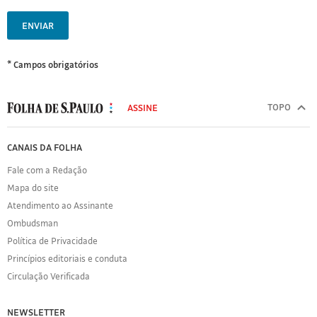
ENVIAR
* Campos obrigatórios
MODAL
500
TOPO
ASSINE
Folha
de
FOLHA
CANAIS DA FOLHA
S.Paulo
DE
Fale com a Redação
S.PAULO
Mapa do site
Sobre
Atendimento ao Assinante
a
Folha
Ombudsman
Política
Política de Privacidade
de
Princípios editoriais e conduta
Privacidade
Circulação Verificada
Expediente
Acervo
NEWSLETTER