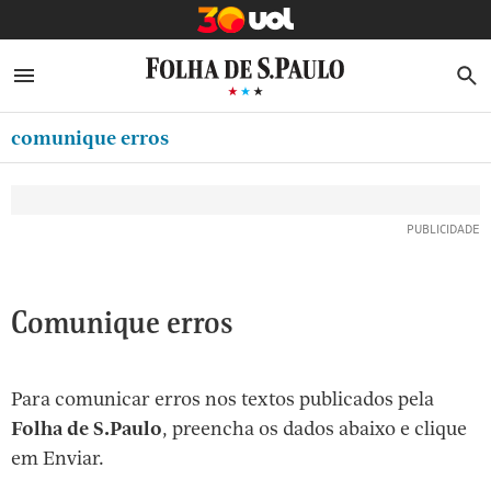
MINHA FOLHA
ABRIR SIDEBAR MENU
MENU
B
Ir
ASSINE
MINHA PLAYLIST
para
comunique erros
NEWSLETTERS
o
Oferta Especial:
Oferta Especial:
conteúdo
MINHA ASSINATURA
ASSINE A FOLHA
ASSINE A FOLHA
R$1,90 no 1º mês
R$1,90 no 1º mês
[1]
FORMA DE PAGAMENTO
Ir
para
EDITAR SENHA E CONTA
o
ATENDIMENTO
Comunique erros
menu
[2]
CLUBE FOLHA
Ir
Para comunicar erros nos textos publicados pela
CASA FOLHA
para
Folha de S.Paulo
, preencha os dados abaixo e clique
o
SAIR
em Enviar.
rodapé