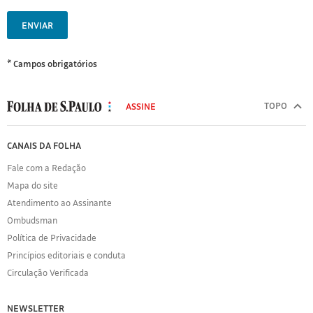
ENVIAR
* Campos obrigatórios
MODAL
500
TOPO
ASSINE
Folha
de
FOLHA
CANAIS DA FOLHA
S.Paulo
DE
Fale com a Redação
S.PAULO
Mapa do site
Sobre
Atendimento ao Assinante
a
Folha
Ombudsman
Política
Política de Privacidade
de
Princípios editoriais e conduta
Privacidade
Circulação Verificada
Expediente
Acervo
NEWSLETTER