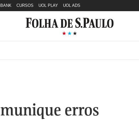
GBANK
CURSOS
UOL PLAY
UOL ADS
munique erros