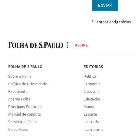
ENVIAR
* Campos obrigatórios
MODAL
500
ASSINE
Folha
de
S.Paulo
FOLHA DE S.PAULO
EDITORIAS
Sobre a Folha
Política
Política de Privacidade
Economia
Expediente
Cotidiano
Acervo Folha
Educação
Princípios Editoriais
Mundo
Manual de conduta
Esporte
Seminários Folha
Ilustrada
Clube Folha
Ilustríssima