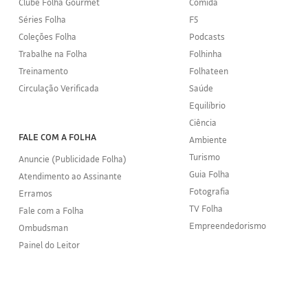
Clube Folha Gourmet
Comida
Séries Folha
F5
Coleções Folha
Podcasts
Trabalhe na Folha
Folhinha
Treinamento
Folhateen
Circulação Verificada
Saúde
Equilíbrio
Ciência
FALE COM A FOLHA
Ambiente
Turismo
Anuncie (Publicidade Folha)
Guia Folha
Atendimento ao Assinante
Fotografia
Erramos
TV Folha
Fale com a Folha
Empreendedorismo
Ombudsman
Painel do Leitor