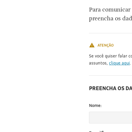
[3]
Para comunicar 
preencha os dad
ATENÇÃO
Se você quiser falar 
assuntos,
clique aqui
.
PREENCHA OS D
Nome: