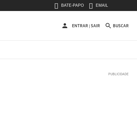
BATE-PAPO
EMAIL
ENTRAR
ENTRAR
SAIR
BUSCAR
|