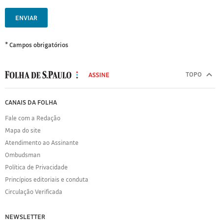
ENVIAR
* Campos obrigatórios
MODAL
500
TOPO
ASSINE
Folha
de
FOLHA
CANAIS DA FOLHA
S.Paulo
DE
Fale com a Redação
S.PAULO
Mapa do site
Sobre
Atendimento ao Assinante
a
Folha
Ombudsman
Política
Política de Privacidade
de
Princípios editoriais e conduta
Privacidade
Circulação Verificada
Expediente
Acervo
NEWSLETTER