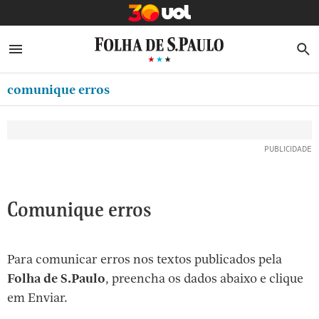
MINHA FOLHA
ABRIR SIDEBAR MENU
MENU
B
Ir
ASSINE
MINHA PLAYLIST
para
comunique erros
NEWSLETTERS
o
Oferta Especial:
Oferta Especial:
conteúdo
MINHA ASSINATURA
ASSINE A FOLHA
ASSINE A FOLHA
R$1,90 no 1º mês
R$1,90 no 1º mês
[1]
FORMA DE PAGAMENTO
Ir
para
EDITAR SENHA E CONTA
o
ATENDIMENTO
Comunique erros
menu
[2]
CLUBE FOLHA
Ir
Para comunicar erros nos textos publicados pela
CASA FOLHA
para
Folha de S.Paulo
, preencha os dados abaixo e clique
o
SAIR
em Enviar.
rodapé