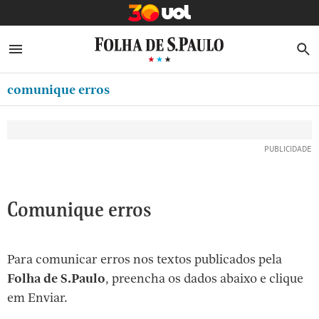
MINHA FOLHA
ABRIR SIDEBAR MENU
MENU
B
Ir
ASSINE
MINHA PLAYLIST
para
comunique erros
NEWSLETTERS
o
Oferta Especial:
Oferta Especial:
conteúdo
MINHA ASSINATURA
ASSINE A FOLHA
ASSINE A FOLHA
R$1,90 no 1º mês
R$1,90 no 1º mês
[1]
FORMA DE PAGAMENTO
Ir
para
EDITAR SENHA E CONTA
o
ATENDIMENTO
Comunique erros
menu
[2]
CLUBE FOLHA
Ir
Para comunicar erros nos textos publicados pela
CASA FOLHA
para
Folha de S.Paulo
, preencha os dados abaixo e clique
o
SAIR
em Enviar.
rodapé