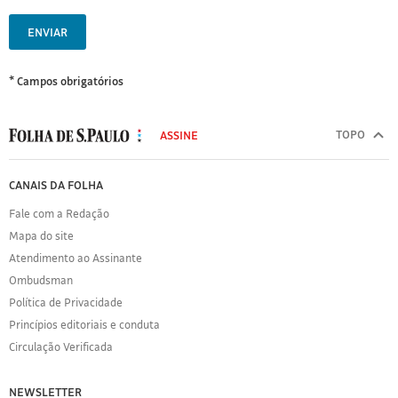
ENVIAR
* Campos obrigatórios
MODAL
500
TOPO
ASSINE
Folha
de
FOLHA
CANAIS DA FOLHA
S.Paulo
DE
Fale com a Redação
S.PAULO
Mapa do site
Sobre
Atendimento ao Assinante
a
Folha
Ombudsman
Política
Política de Privacidade
de
Princípios editoriais e conduta
Privacidade
Circulação Verificada
Expediente
Acervo
NEWSLETTER