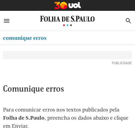
MINHA FOLHA
ABRIR SIDEBAR MENU
MENU
B
Ir
ASSINE
MINHA PLAYLIST
para
comunique erros
NEWSLETTERS
o
Oferta Especial:
Oferta Especial:
conteúdo
MINHA ASSINATURA
ASSINE A FOLHA
ASSINE A FOLHA
R$1,90 no 1º mês
R$1,90 no 1º mês
[1]
FORMA DE PAGAMENTO
Ir
para
EDITAR SENHA E CONTA
o
ATENDIMENTO
Comunique erros
menu
[2]
CLUBE FOLHA
Ir
Para comunicar erros nos textos publicados pela
CASA FOLHA
para
Folha de S.Paulo
, preencha os dados abaixo e clique
o
SAIR
em Enviar.
rodapé