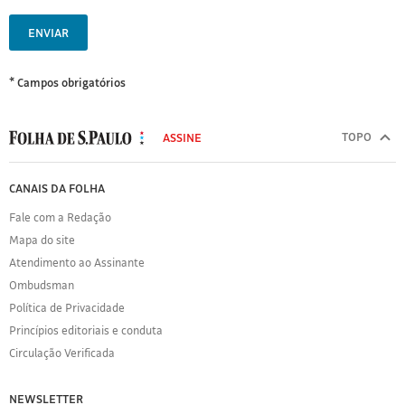
ENVIAR
* Campos obrigatórios
MODAL
500
TOPO
ASSINE
Folha
de
FOLHA
CANAIS DA FOLHA
S.Paulo
DE
Fale com a Redação
S.PAULO
Mapa do site
Sobre
Atendimento ao Assinante
a
Folha
Ombudsman
Política
Política de Privacidade
de
Princípios editoriais e conduta
Privacidade
Circulação Verificada
Expediente
Acervo
NEWSLETTER