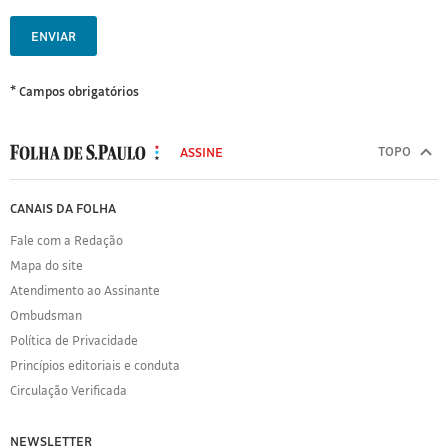
ENVIAR
* Campos obrigatórios
MODAL
500
TOPO
ASSINE
Folha
de
FOLHA
CANAIS DA FOLHA
S.Paulo
DE
Fale com a Redação
S.PAULO
Mapa do site
Sobre
Atendimento ao Assinante
a
Folha
Ombudsman
Política
Política de Privacidade
de
Princípios editoriais e conduta
Privacidade
Circulação Verificada
Expediente
Acervo
NEWSLETTER