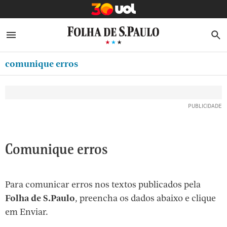
MINHA FOLHA
ABRIR SIDEBAR MENU
MENU
B
Ir
ASSINE
MINHA PLAYLIST
para
comunique erros
NEWSLETTERS
o
Oferta Especial:
Oferta Especial:
conteúdo
MINHA ASSINATURA
ASSINE A FOLHA
ASSINE A FOLHA
R$1,90 no 1º mês
R$1,90 no 1º mês
[1]
FORMA DE PAGAMENTO
Ir
para
EDITAR SENHA E CONTA
o
ATENDIMENTO
Comunique erros
menu
[2]
CLUBE FOLHA
Ir
Para comunicar erros nos textos publicados pela
CASA FOLHA
para
Folha de S.Paulo
, preencha os dados abaixo e clique
o
SAIR
em Enviar.
rodapé